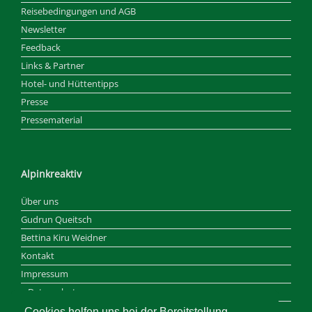
Reisebedingungen und AGB
Newsletter
Feedback
Links & Partner
Hotel- und Hüttentipps
Presse
Pressematerial
Alpinkreaktiv
Über uns
Gudrun Queitsch
Bettina Kiru Weidner
Kontakt
Impressum
Datenschutz
Haftungsausschluss
Cookies helfen uns bei der Bereitstellung