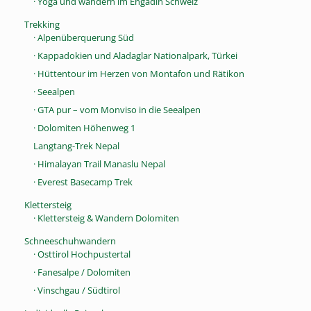
· Yoga und wandern im Engadin Schweiz
Trekking
· Alpenüberquerung Süd
· Kappadokien und Aladaglar Nationalpark, Türkei
· Hüttentour im Herzen von Montafon und Rätikon
· Seealpen
· GTA pur – vom Monviso in die Seealpen
· Dolomiten Höhenweg 1
Langtang-Trek Nepal
· Himalayan Trail Manaslu Nepal
· Everest Basecamp Trek
Klettersteig
· Klettersteig & Wandern Dolomiten
Schneeschuhwandern
· Osttirol Hochpustertal
· Fanesalpe / Dolomiten
· Vinschgau / Südtirol