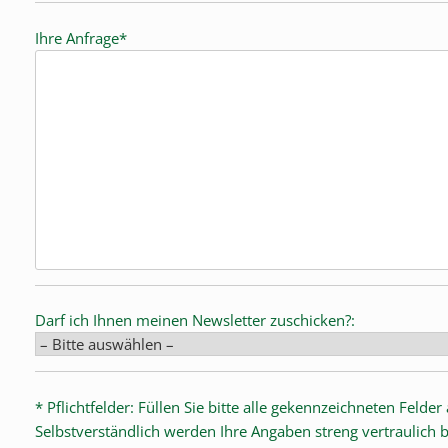
i
Ihre Anfrage*
t
t
e
l
a
s
s
e
d
i
e
s
Darf ich Ihnen meinen Newsletter zuschicken?:
e
s
F
e
* Pflichtfelder: Füllen Sie bitte alle gekennzeichneten Feld
l
Selbstverständlich werden Ihre Angaben streng vertraulich 