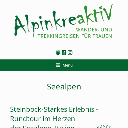
Zum
Inhalt
springen
Menü
Seealpen
Steinbock-Starkes Erlebnis -
Rundtour im Herzen
der Seealpen, Italien