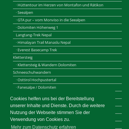
· Hüttentour im Herzen von Montafon und Rätikon
· Seealpen
· GTA pur – vom Monviso in die Seealpen
· Dolomiten Höhenweg 1
Langtang-Trek Nepal
· Himalayan Trail Manaslu Nepal
· Everest Basecamp Trek
Klettersteig
· Klettersteig & Wandern Dolomiten
Schneeschuhwandern
· Osttirol Hochpustertal
· Fanesalpe / Dolomiten
· Vinschgau / Südtirol
Cookies helfen uns bei der Bereitstellung
Individuelle Reiseplanung
unserer Inhalte und Dienste. Durch die weitere
· Training und Coaching
Nutzung der Webseite stimmen Sie der
· Ausrüstungsberatung
Verwendung von Cookies zu.
· Landart und Naturerlebnistage
Mehr zum Datenschutz erfahren