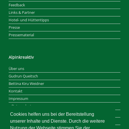
Feedback
Links & Partner
Hotel- und Hüttentipps
Presse
Pressematerial
Alpinkreaktiv
Über uns
Gudrun Queitsch
Bettina Kiru Weidner
Kontakt
Impressum
Datenschutz
Haftungsausschluss
Cookies helfen uns bei der Bereitstellung
Reisebedingungen und AGB
unserer Inhalte und Dienste. Durch die weitere
Nutzung der Webseite stimmen Sie der
ALPINKREAKTIV T-Shirt