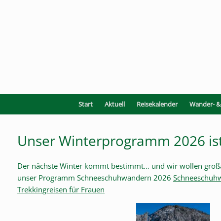
Zum
Inhalt
springen
Start
Aktuell
Reisekalender
Wander- & 
Unser Winterprogramm 2026 ist
Der nächste Winter kommt bestimmt… und wir wollen großa
unser Programm Schneeschuhwandern 2026
Schneeschuhw
Trekkingreisen für Frauen