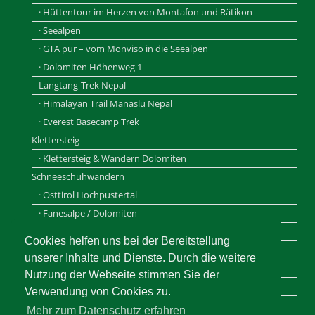
· Hüttentour im Herzen von Montafon und Rätikon
· Seealpen
· GTA pur – vom Monviso in die Seealpen
· Dolomiten Höhenweg 1
Langtang-Trek Nepal
· Himalayan Trail Manaslu Nepal
· Everest Basecamp Trek
Klettersteig
· Klettersteig & Wandern Dolomiten
Schneeschuhwandern
· Osttirol Hochpustertal
· Fanesalpe / Dolomiten
· Vinschgau / Südtirol
Cookies helfen uns bei der Bereitstellung
Individuelle Reiseplanung
unserer Inhalte und Dienste. Durch die weitere
· Training und Coaching
Nutzung der Webseite stimmen Sie der
· Ausrüstungsberatung
Verwendung von Cookies zu.
· Landart und Naturerlebnistage
Mehr zum Datenschutz erfahren